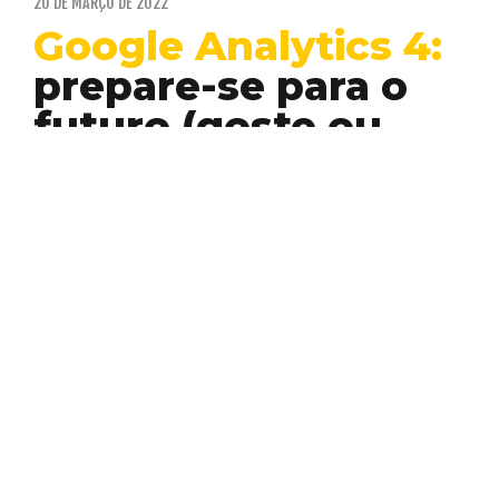
20 DE MARÇO DE 2022
Google Analytics 4:
prepare-se para o
futuro (goste ou
não)
Business
Desenvolvimento
Web
Intelligence
3
A importância do Google Analytics para a
análise e evolução de plataformas web é um
assunto…
VINICIUS LUIZ