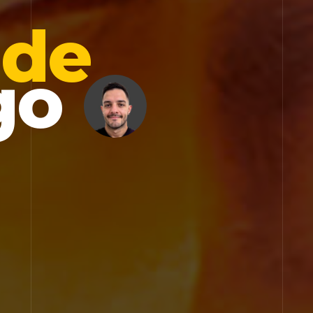
 de
go