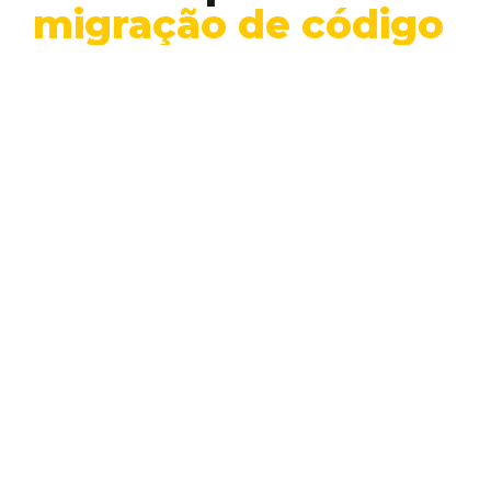
migração de código
ensina sobre
segurança
CSS
Desenvolvimento
Recentemente, a indústria de tecnologia foi
agitada por uma declaração ambiciosa do
engenheiro Galen Hunt, da…
ANA CAROLINA DIAS