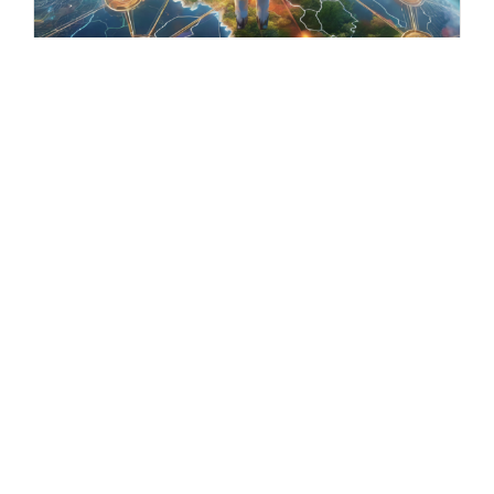
13 DE SETEMBRO DE 2024
WEB3 na Prática:
Um universo
descentralizado
,
seguro, imersivo (e
sustentável?)
Blockchain
Criptomoedas
Inovação
Metaverso
Estamos vivendo a revolução que promete
redesenhar o futuro da internet como a
conhecemos. A Web3…