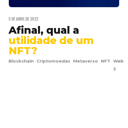
5 DE ABRIL DE 2022
Afinal, qual a
utilidade de um
NFT?
Blockchain
Criptomoedas
Metaverso
NFT
Web
3
Um enorme interesse nos tokens não
fungíveis impulsionou o setor de
colecionáveis mais rápido do que…
WALLACE ERICK