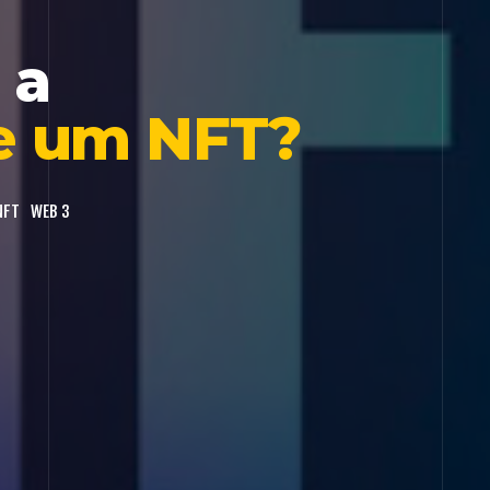
 a
de um NFT?
NFT
WEB 3