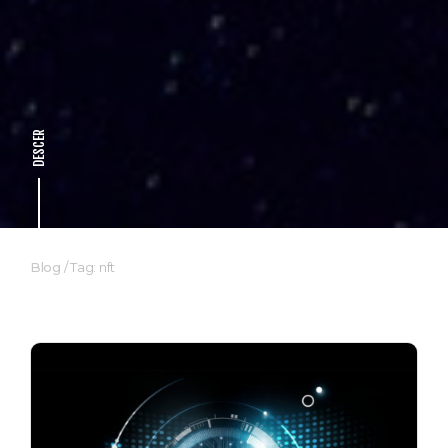
DESCER
Blog
/
Tag: nft