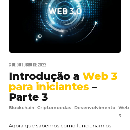
3 DE OUTUBRO DE 2022
Introdução a
Web 3
para iniciantes
–
Parte 3
Blockchain
Criptomoedas
Desenvolvimento
Web
3
Agora que sabemos como funcionam os