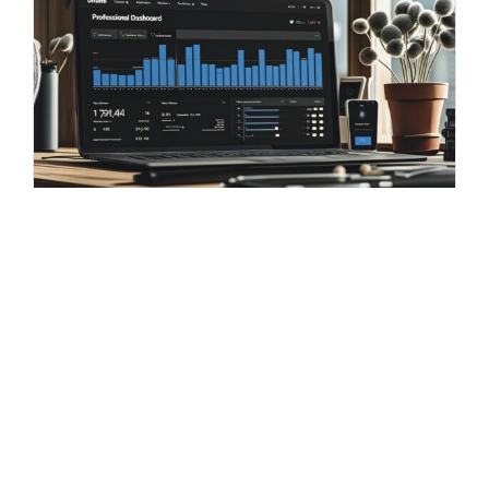
25 DE JUNHO DE 2026
Umami Analytics:
dados complexos,
decisões simples
Data
Desenvolvimento
GA4
Umami
Analytics
Boa parte das ferramentas de analytics