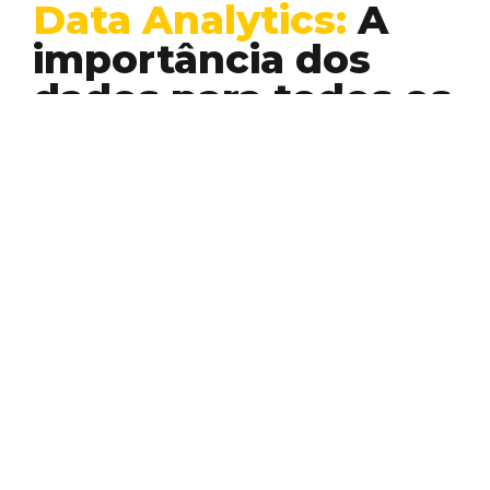
Data Analytics:
A
importância dos
dados para todos os
negócios
Business Intelligence
Nunca se falou tanto da importância de
dados como o momento atual. A web
ampliou de…
ORBITAL