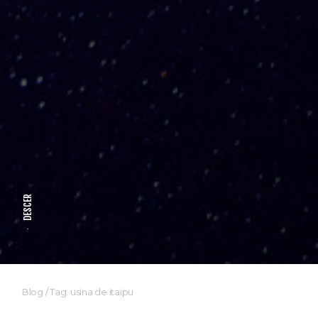
DESCER
Blog
/
Tag: usina de itaipu