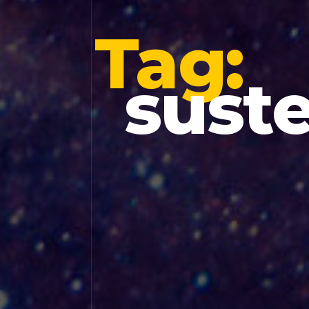
Tag:
sust