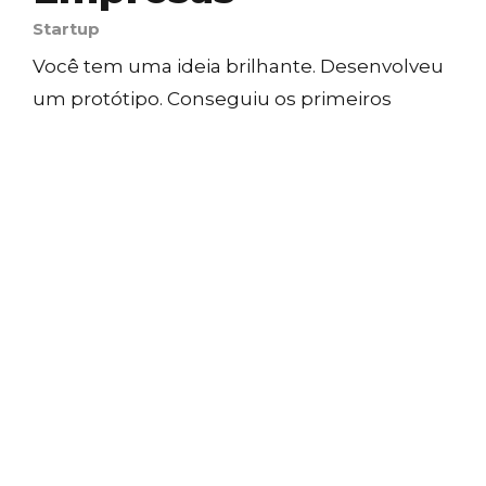
Startup
Você tem uma ideia brilhante. Desenvolveu
um protótipo. Conseguiu os primeiros
clientes. Mas agora? Como saber…
ANA CAROLINA DIAS