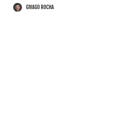
GIVAGO ROCHA
10 DE JUNHO DE 2026
Como estruturar
squads de