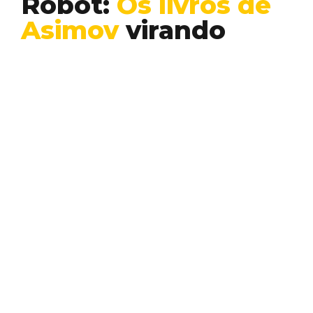
Robot:
Os livros de
Asimov
virando
realidade
Desenvolvimento
Inovação
Quem acompanha a tecnologia
provavelmente já leu ou assistiu algum
filme de Isaac Asimov. O mestre…
VINICIUS LUIZ
Conheça outros temas