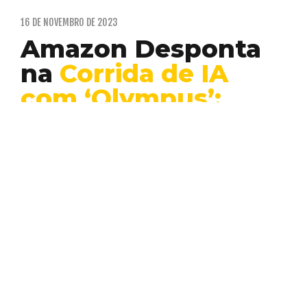
16 DE NOVEMBRO DE 2023
Amazon Desponta
na
Corrida de IA
com ‘Olympus’:
Uma Visão de
Futuro e Inovação
Desenvolvimento
Inovação
Inteligência
Web
Artificial
3
No atual cenário tecnológico, a inteligência
artificial (IA) está redefinindo as
possibilidades em diversas esferas, desde…
EDUARDO PIMENTA