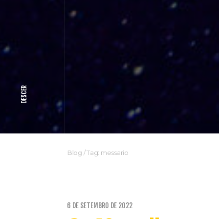
DESCER
Blog
/
Tag: messario
6 DE SETEMBRO DE 2022