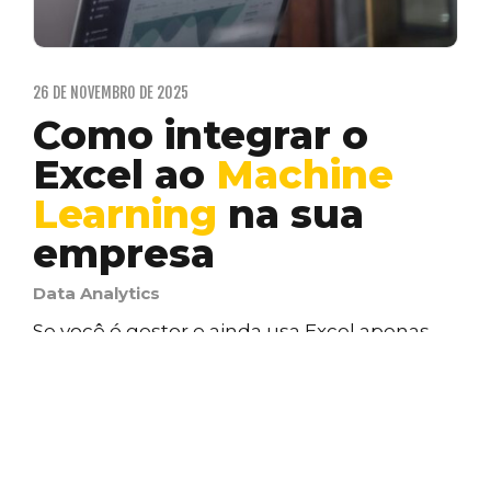
26 DE NOVEMBRO DE 2025
Como integrar o
Excel ao
Machine
Learning
na sua
empresa
Data Analytics
Se você é gestor e ainda usa Excel apenas
para somas e médias simples, está
deixando…
ANA CAROLINA DIAS