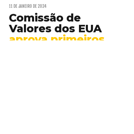
11 DE JANEIRO DE 2024
Comissão de
Valores dos EUA
aprova primeiros
ETFs de Bitcoin
para impulsionar
criptomoedas
Criptomoedas
Inovação
Mercado
NFT
Web
3
A Comissão de Valores Mobiliários dos EUA
aprovou os primeiros fundos negociados
em bolsa de Bitcoin…
EDUARDO PIMENTA