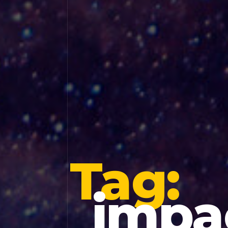
Tag:
impa