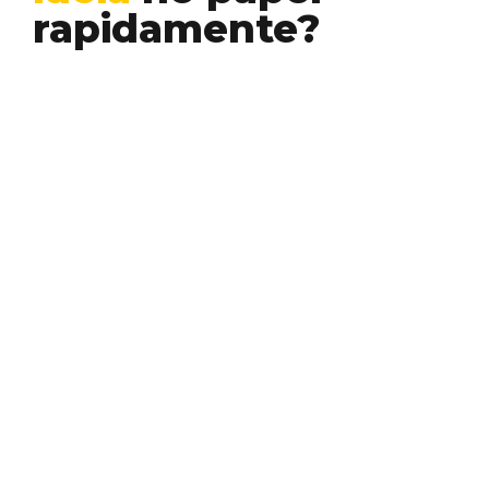
rapidamente?
Business
Inovação
User
Intelligence
Experience
Você já teve uma daquelas ideias para um
projeto ou negócio que parecia incrível na
sua…
EDUARDO PIMENTA
Conheça outros temas
que escrevemos aqui...