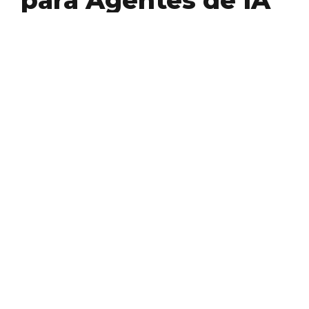
para Agentes de IA
HTML
A forma como empresas são descobertas
online muda a cada dia. Enquanto há anos
atrás o…
ANA CAROLINA DIAS
Conheça outros temas
que escrevemos aqui...
BlockchaIn
Business