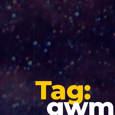
Tag:
gwm