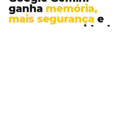
ganha
memória,
mais segurança
e
segue na corrida da
IA generativa
Inteligência Artificial
O Google Gemini, assistente de inteligência
artificial que disputa diretamente espaço
com o ChatGPT, recebeu novas…
ANA CAROLINA DIAS