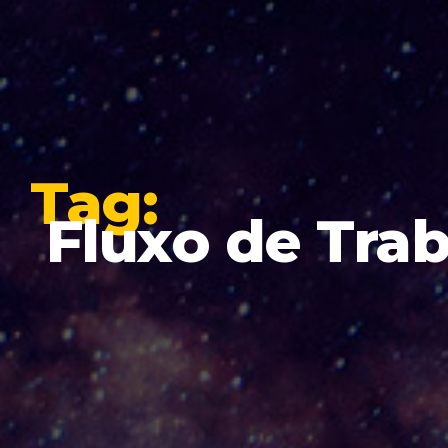
Tag:
Fluxo de Trab