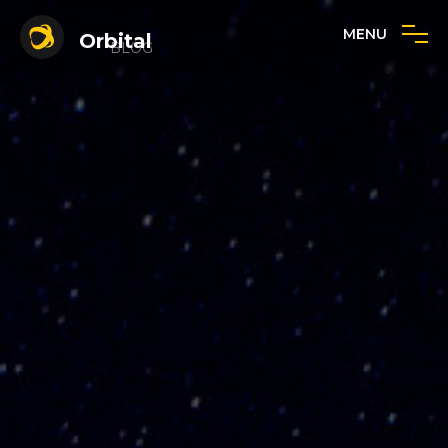
MENU
Orbital
BLOG