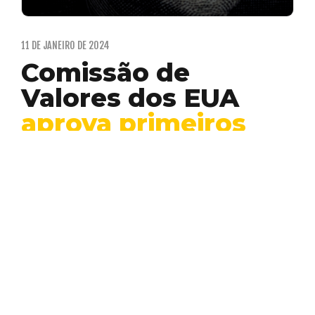
11 DE JANEIRO DE 2024
Comissão de
Valores dos EUA
aprova primeiros
ETFs de Bitcoin
para impulsionar
criptomoedas
Criptomoedas
Inovação
Mercado
NFT
Web
3
A Comissão de Valores Mobiliários dos EUA
aprovou os primeiros fundos negociados
em bolsa de Bitcoin…