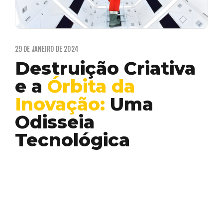
29 DE JANEIRO DE 2024
Destruição Criativa
e a
Órbita da
Inovação:
Uma
Odisseia
Tecnológica
Inovação
Orbital Inside
Ah, a destruição criativa! Uma jornada
tumultuada por entre a morte e o
renascimento de tecnologias,…