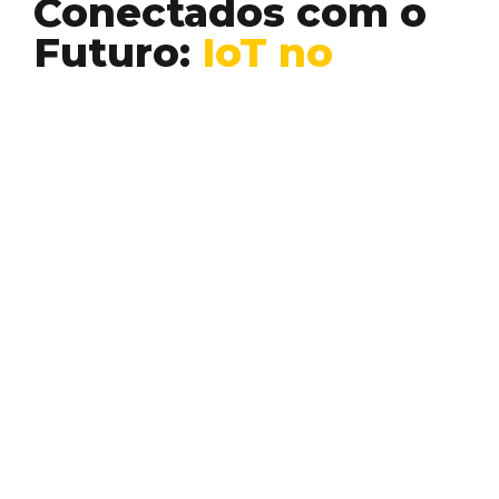
Conectados com o
Futuro:
IoT no
Nosso Cotidiano
Desenvolvimento
Inteligência Artificial
Web 3
À medida que entramos numa era cada vez
mais digital, a Internet das Coisas (IoT) está…
EDUARDO PIMENTA
Conheça outros temas