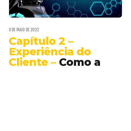
9 DE MAIO DE 2022
Capítulo 2 –
Experiência do
Cliente
–
Como a
Web 3 irá
revolucionar
modelos
tradicionais de
negócios
Blockchain
Desenvolvimento
Web 3