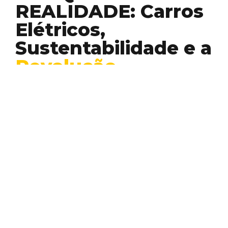
REALIDADE: Carros
Elétricos,
Sustentabilidade e a
Revolução
Silenciosa
– um guia
prático
Desenvolvimento
Inovação
Sustentabilidade
E aí, pessoal! Preparados para uma viagem
pelo mundo dos carros elétricos? Vamos
acelerar e descobrir…
EDUARDO PIMENTA