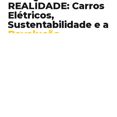
REALIDADE: Carros
Elétricos,
Sustentabilidade e a
Revolução
Silenciosa
– um guia
prático
Desenvolvimento
Inovação
Sustentabilidade
E aí, pessoal! Preparados para uma viagem
pelo mundo dos carros elétricos? Vamos
acelerar e descobrir…
EDUARDO PIMENTA