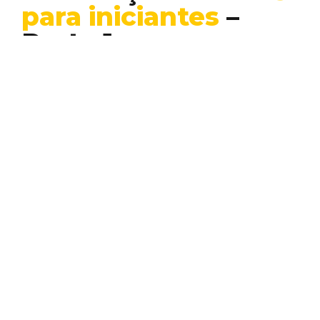
para iniciantes
–
Parte 1
Blockchain
Criptomoedas
Web 3
Muito tem se falado sobre Web 3 nos
últimos anos, mas muita gente ainda não
entendeu…
WALLACE ERICK
Conheça outros temas
que escrevemos aqui...