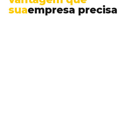
sua
empresa precisa
agora
Business Intelligence
Data Analytics
A análise preditiva deixou de ser tema de
ficção científica para se tornar uma
estratégia indispensável…
ANA CAROLINA DIAS
Conheça outros temas