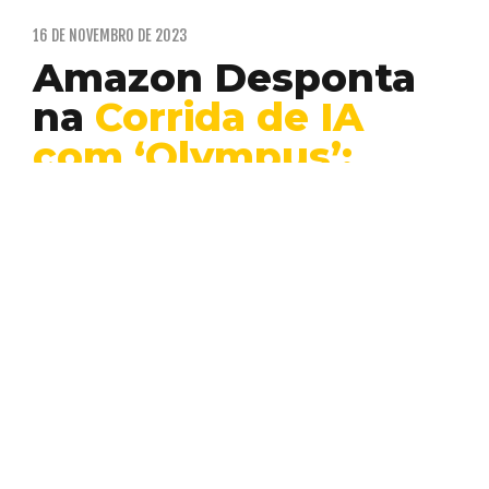
16 DE NOVEMBRO DE 2023
Amazon Desponta
na
Corrida de IA
com ‘Olympus’:
Uma Visão de
Futuro e Inovação
Desenvolvimento
Inovação
Inteligência
Web
Artificial
3
No atual cenário tecnológico, a inteligência
artificial (IA) está redefinindo as
possibilidades em diversas esferas, desde…
EDUARDO PIMENTA