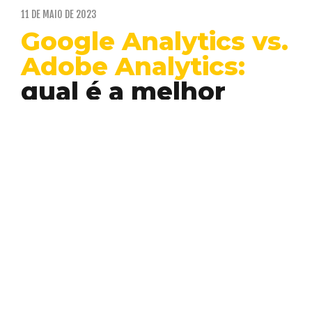
11 DE MAIO DE 2023
Google Analytics vs.
Adobe Analytics:
qual é a melhor
ferramenta de
análise de dados?
Data
Desenvolvimento
Inovação
Tag
Analytics
Manager
As ferramentas de análise de dados são
fundamentais para quem trabalha com
marketing digital. Elas permitem…
VINICIUS LUIZ