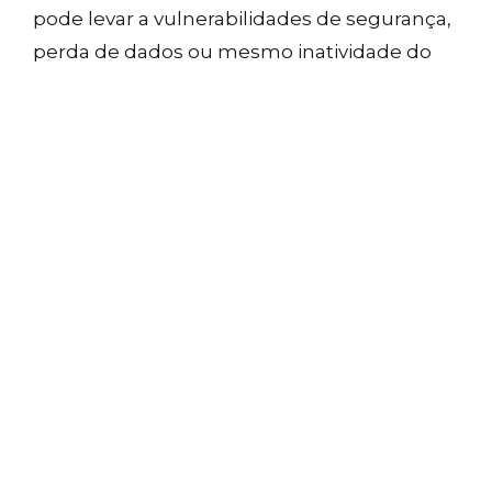
pode levar a vulnerabilidades de segurança,
perda de dados ou mesmo inatividade do
serviço, o que pode afetar a integridade e a
disponibilidade das suas valiosas
informações de analytics.
Na Orbital, entendemos que não é apenas
sobre hospedar o Matomo; é sobre cuidar
para que ele funcione harmoniosamente
dentro do seu ecossistema tecnológico.
Estamos aqui para ajudar você a garantir
que sua jornada de analytics seja tão segura
e eficiente quanto poderosa.
Se precisar, é só chamar 🙂