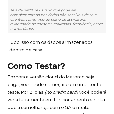
Tela de perfil de usuário que pode ser
complementada por dados não sensíveis de seus
clientes, como tipo de plano de assinatura,
quantidade de compras realizadas, frequência, entre
outros dados
Tudo isso com os dados armazenados
“dentro de casa”!
Como Testar?
Embora a versão cloud do Matomo seja
paga, você pode começar com uma conta
teste. Por 21 dias
(no credit card)
você poderá
ver a ferramenta em funcionamento e notar
que a semelhança com o GA é muito