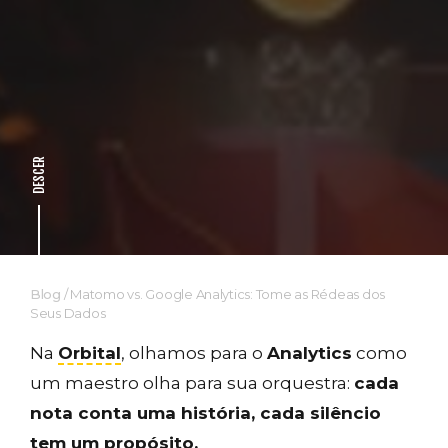
DESCER
Blog
/
Matomo vs. Google Analytics: Tome as Rédeas dos
Seus Dados
Na
Orbital
, olhamos para o
Analytics
como
um maestro olha para sua orquestra:
cada
nota conta uma história, cada silêncio
tem um propósito.