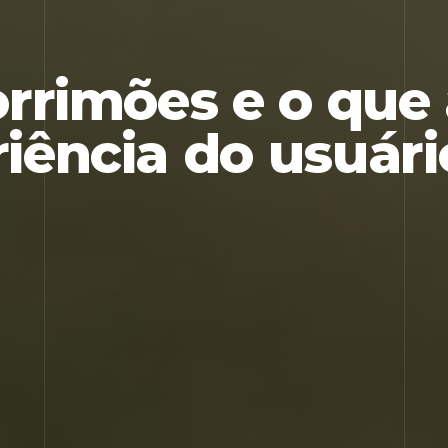
orrimões e o que
iência do usuári