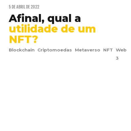
5 DE ABRIL DE 2022
Afinal, qual a
utilidade de um
NFT?
Blockchain
Criptomoedas
Metaverso
NFT
Web
3
Um enorme interesse nos tokens não
fungíveis impulsionou o setor de
colecionáveis mais rápido do que…
WALLACE ERICK