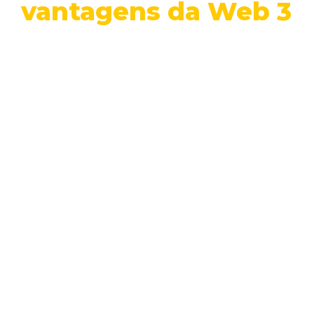
vantagens da Web 3
Blockchain
Criptomoedas
Desenvolvimento
Web
3
Tem se falado muito sobre a Web 3, e um
dos principais motivos é o fato…
WALLACE ERICK
Conheça outros temas
que escrevemos aqui...