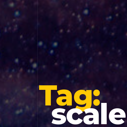
Tag:
scal