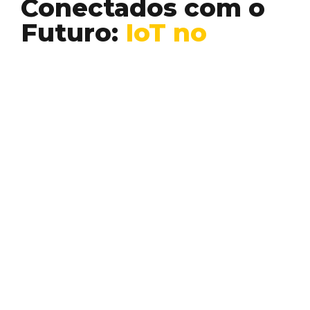
Conectados com o
Futuro:
IoT no
Nosso Cotidiano
Desenvolvimento
Inteligência Artificial
Web 3
À medida que entramos numa era cada vez
mais digital, a Internet das Coisas (IoT) está…
EDUARDO PIMENTA
Conheça outros temas