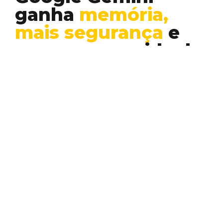
ganha
memória,
mais segurança
e
segue na corrida da
IA generativa
Inteligência Artificial
O Google Gemini, assistente de inteligência
artificial que disputa diretamente espaço
com o ChatGPT, recebeu novas…
ANA CAROLINA DIAS