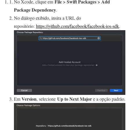
File > Swift Packages > Add
No Xcode, clique em
Package Dependency
.
No diálogo exibido, insira a URL do
repositório:
https://github.com/facebook/facebook-ios-sdk
.
Version
Up to Next Major
Em
, selecione
e a opção padrão.