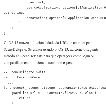
            open: url,

            sourceApplication: options[UIApplication.O
as? String,

            annotation: options[UIApplication.OpenURLO
        )

    }  

O iOS 13 moveu a funcionalidade da URL de abertura para
SceneDelegate. Se estiver usando o iOS 13, adicione o seguinte
método ao SceneDelegate para que operações como login ou
compartilhamento funcionem conforme esperado:
// SceneDelegate.swift

import FacebookCore

  ...

func scene(_ scene: UIScene, openURLContexts URLContex
    guard let url = URLContexts.first?.url else {

        return

    }
