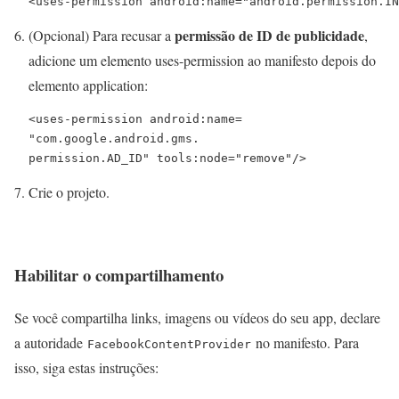
<uses-permission android:name="android.permission.IN
permissão de ID de publicidade
(Opcional) Para recusar a
,
adicione um elemento
uses-permission
ao manifesto depois do
elemento
application
:
<uses-permission android:name=

"com.google.android.gms.

permission.AD_ID" tools:node="remove"/>
Crie o projeto.
Habilitar o compartilhamento
Se você compartilha links, imagens ou vídeos do seu app, declare
a autoridade
no manifesto. Para
FacebookContentProvider
isso, siga estas instruções: