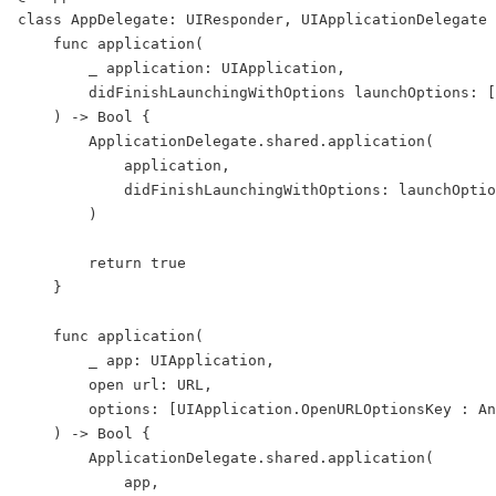
class AppDelegate: UIResponder, UIApplicationDelegate 
    func application(

        _ application: UIApplication,

        didFinishLaunchingWithOptions launchOptions: [
    ) -> Bool {          

        ApplicationDelegate.shared.application(

            application,

            didFinishLaunchingWithOptions: launchOptio
        )

        return true

    }

    func application(

        _ app: UIApplication,

        open url: URL,

        options: [UIApplication.OpenURLOptionsKey : An
    ) -> Bool {

        ApplicationDelegate.shared.application(

            app,
