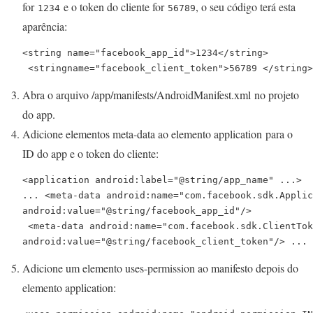
for
e o token do cliente for
, o seu código terá esta
1234
56789
aparência:
<string name="facebook_app_id">1234</string>

 <stringname="facebook_client_token">56789 </string>
Abra o arquivo
/app/manifests/AndroidManifest.xml
no projeto
do app.
Adicione elementos
meta-data
ao elemento
application
para o
ID do app e o token do cliente:
<application android:label="@string/app_name" ...> 

... <meta-data android:name="com.facebook.sdk.Applic
android:value="@string/facebook_app_id"/>

 <meta-data android:name="com.facebook.sdk.ClientTok
android:value="@string/facebook_client_token"/> ... 
Adicione um elemento
uses-permission
ao manifesto depois do
elemento
application
: