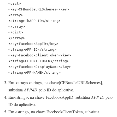
<dict>

<key>CFBundleURLSchemes</key>

<array>

<string>fbAPP-ID</string>

</array>

</dict>

</array>

<key>FacebookAppID</key>

<string>APP-ID</string>

<key>FacebookClientToken</key>

<string>CLIENT-TOKEN</string>

<key>FacebookDisplayName</key>

<string>APP-NAME</string>
Em
<array><string>
, na chave
[CFBundleURLSchemes]
,
substitua
APP-ID
pelo ID do aplicativo.
Em
<string>
, na chave
FacebookAppID
, substitua
APP-ID
pelo
ID do aplicativo.
Em
<string>
, na chave
FacebookClientToken
, substitua