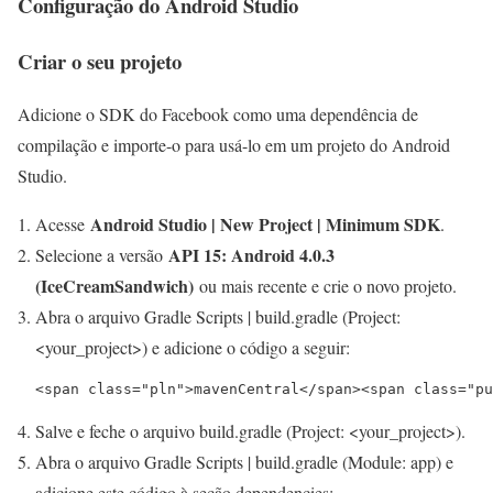
Configuração do Android Studio
Criar o seu projeto
Adicione o SDK do Facebook como uma dependência de
compilação e importe-o para usá-lo em um projeto do Android
Studio.
Android Studio | New Project | Minimum SDK
Acesse
.
API 15: Android 4.0.3
Selecione a versão
(IceCreamSandwich)
ou mais recente e crie o novo projeto.
Abra o arquivo
Gradle Scripts | build.gradle (Project:
<your_project>)
e adicione o código a seguir:
<span class="pln">mavenCentral</span><span class="pu
Salve e feche o arquivo
build.gradle (Project: <your_project>)
.
Abra o arquivo
Gradle Scripts | build.gradle (Module: app)
e
adicione este código à seção
dependencies: