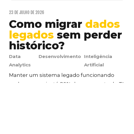
23 DE JULHO DE 2026
Como migrar
dados
legados
sem perder
histórico?
Data
Desenvolvimento
Inteligência
Analytics
Artificial
Manter um sistema legado funcionando
pode consumir até 80% do orçamento de TI
de uma empresa,…
GIVAGO ROCHA