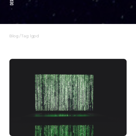
Blog
/
Tag: lgpd