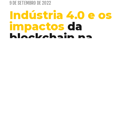
9 DE SETEMBRO DE 2022
Indústria 4.0 e os
impactos
da
blockchain na
cadeia de
suprimentos
Blockchain
BlockchaIn Rio
Orbital Inside
Nenhum mercado fica de fora da revolução
Web 3. Já vimos que até mesmo o
segmento…
VINICIUS LUIZ