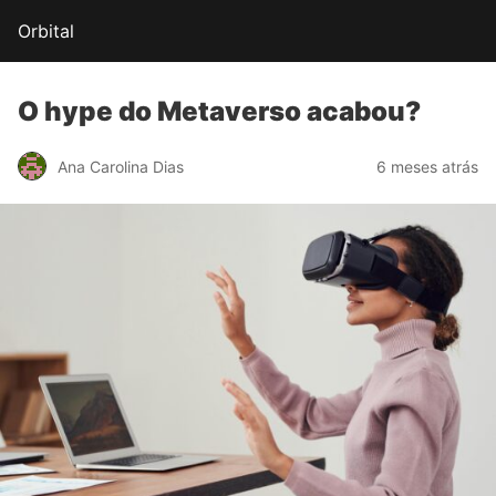
Orbital
O hype do
Metaverso
acabou?
Ana Carolina Dias
6 meses atrás